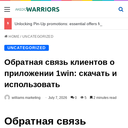
Menu
Se
Unlocking Pin-Up promotions: essential offers for savvy bettors in Bangladesh
HOME
/
UNCATEGORIZED
UNCATEGORIZED
Обратная связь клиентов о
приложении 1win: скачать и
использовать
williams marketing
July 7, 2026
0
5
2 minutes read
Обратная связь