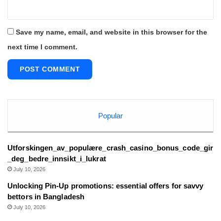
Save my name, email, and website in this browser for the
next time I comment.
Popular
Utforskingen_av_populære_crash_casino_bonus_code_gir
_deg_bedre_innsikt_i_lukrat
July 10, 2026
Unlocking Pin-Up promotions: essential offers for savvy
bettors in Bangladesh
July 10, 2026