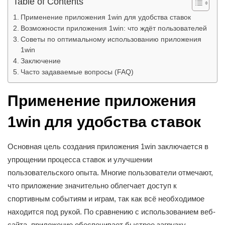
Table of Contents
Применение приложения 1win для удобства ставок
Возможности приложения 1win: что ждёт пользователей
Советы по оптимальному использованию приложения
1win
Заключение
Часто задаваемые вопросы (FAQ)
Применение приложения
1win для удобства ставок
Основная цель создания приложения 1win заключается в
упрощении процесса ставок и улучшении
пользовательского опыта. Многие пользователи отмечают,
что приложение значительно облегчает доступ к
спортивным событиям и играм, так как всё необходимое
находится под рукой. По сравнению с использованием веб-
сайта, приложение обеспечивает быстрее загрузку