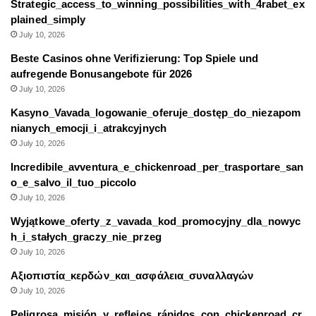
Strategic_access_to_winning_possibilities_with_4rabet_ex
plained_simply
July 10, 2026
Beste Casinos ohne Verifizierung: Top Spiele und
aufregende Bonusangebote für 2026
July 10, 2026
Kasyno_Vavada_logowanie_oferuje_dostęp_do_niezapom
nianych_emocji_i_atrakcyjnych
July 10, 2026
Incredibile_avventura_e_chickenroad_per_trasportare_san
o_e_salvo_il_tuo_piccolo
July 10, 2026
Wyjątkowe_oferty_z_vavada_kod_promocyjny_dla_nowyc
h_i_stałych_graczy_nie_przeg
July 10, 2026
Αξιοπιστία_κερδών_και_ασφάλεια_συναλλαγών
July 10, 2026
Peligrosa_misión_y_reflejos_rápidos_con_chickenroad_cr