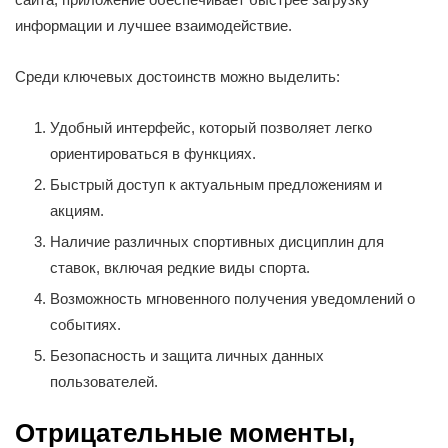
информации и лучшее взаимодействие.
Среди ключевых достоинств можно выделить:
Удобный интерфейс, который позволяет легко
ориентироваться в функциях.
Быстрый доступ к актуальным предложениям и
акциям.
Наличие различных спортивных дисциплин для
ставок, включая редкие виды спорта.
Возможность мгновенного получения уведомлений о
событиях.
Безопасность и защита личных данных
пользователей.
Отрицательные моменты,