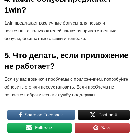
1win?
1win предлагает различные бонусы для новых и
постоянных пользователей, включая приветственные
бонусы, бесплатные ставки и кешбэки.
5. Что делать, если приложение
не работает?
Если у вас возникли проблемы с приложением, попробуйте
обновить его или переустановить. Если проблема не
решается, обратитесь в службу поддержки.
Share on Facebook
Post on X
Follow us
Save