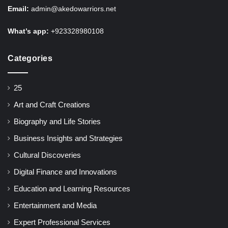
Email:
admin@akedowarriors.net
What’s app:
+923328980108
Categories
25
Art and Craft Creations
Biography and Life Stories
Business Insights and Strategies
Cultural Discoveries
Digital Finance and Innovations
Education and Learning Resources
Entertainment and Media
Expert Professional Services