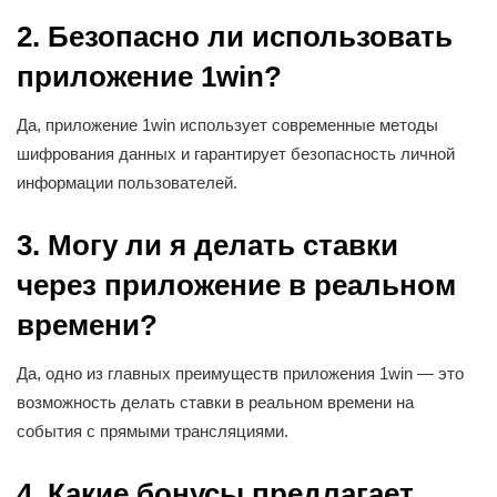
2. Безопасно ли использовать
приложение 1win?
Да, приложение 1win использует современные методы
шифрования данных и гарантирует безопасность личной
информации пользователей.
3. Могу ли я делать ставки
через приложение в реальном
времени?
Да, одно из главных преимуществ приложения 1win — это
возможность делать ставки в реальном времени на
события с прямыми трансляциями.
4. Какие бонусы предлагает