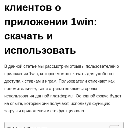
клиентов о
приложении 1win:
скачать и
использовать
В данной статье мы рассмотрим отзывы пользователей о
приложении 1win, которое можно скачать для удобного
доступа к ставкам и играм. Пользователи отмечают как
положительные, так и отрицательные стороны
использования данной платформы. Основной фокус будет
на опыте, который они получают, используя функцию
загрузки приложения и его функционала.