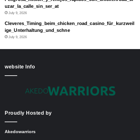
uzar_la_calle_sin_ser_at
July 9, 2026
Cleveres_Timing_beim_chicken_road_casino_für_kurzweil
ige_Unterhaltung_und_schne
July 9, 2026
website Info
Proudly Hosted by
Akedowarriors