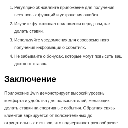
Регулярно обновляйте приложение для получения
всех новых функций и устранения ошибок.
Изучите функционал приложения перед тем, как
делать ставки.
Используйте уведомления для своевременного
получения информации о событиях.
Не забывайте о бонусах, которые могут повысить ваш
доход от ставок.
Заключение
Приложение 1win демонстрирует высокий уровень
комфорта и удобства для пользователей, желающих
делать ставки на спортивные события. Обратная связь
клиентов варьируется от положительных до
отрицательных отзывов, что подчеркивает разнообразие